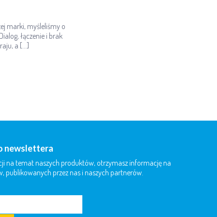
ej marki, myśleliśmy o
alog, łączenie i brak
aju, a […]
do newslettera
ji na temat naszych produktów, otrzymasz informację na
, publikowanych przez nas i naszych partnerów.