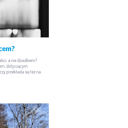
jcem?
bci, a nie dziadkiem?
iem, dotyczącym
czy przekłada się też na