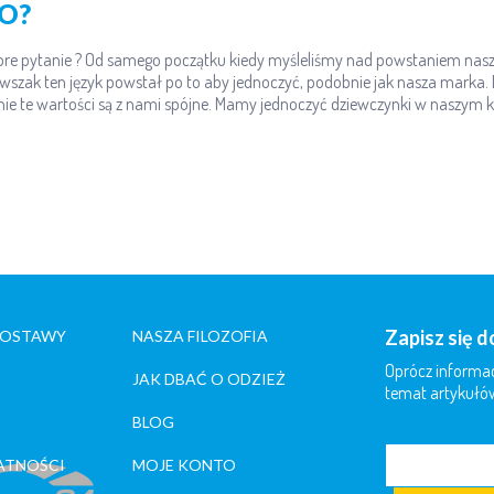
TO?
obre pytanie ? Od samego początku kiedy myśleliśmy nad powstaniem nasz
wszak ten język powstał po to aby jednoczyć, podobnie jak nasza marka. Di
ie te wartości są z nami spójne. Mamy jednoczyć dziewczynki w naszym kr
Zapisz się 
DOSTAWY
NASZA FILOZOFIA
Oprócz informac
JAK DBAĆ O ODZIEŻ
temat artykułów
BLOG
ATNOŚCI
MOJE KONTO