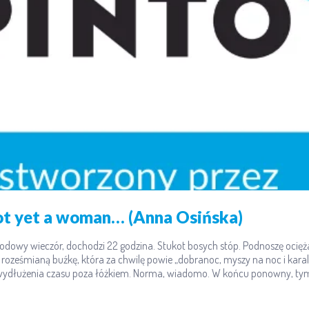
 not yet a woman… (Anna Osińska)
rodowy wieczór, dochodzi 22 godzina. Stukot bosych stóp. Podnoszę ocię
 roześmianą buźkę, która za chwilę powie „dobranoc, myszy na noc i kara
 wydłużenia czasu poza łóżkiem. Norma, wiadomo. W końcu ponowny, tym