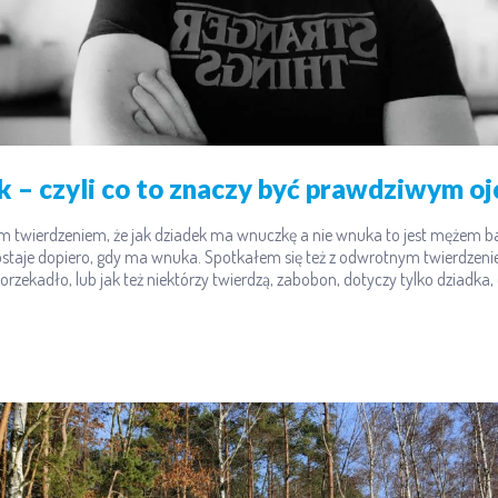
k – czyli co to znaczy być prawdziwym o
akim twierdzeniem, że jak dziadek ma wnuczkę a nie wnuka to jest mężem ba
staje dopiero, gdy ma wnuka. Spotkałem się też z odwrotnym twierdzen
orzekadło, lub jak też niektórzy twierdzą, zabobon, dotyczy tylko dziadka, 