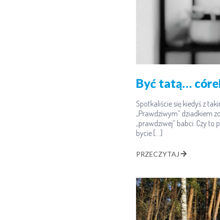
Być tatą… córe
Spotkaliście się kiedyś z t
„Prawdziwym” dziadkiem zo
„prawdziwej” babci. Czy to p
bycie […]
PRZECZYTAJ