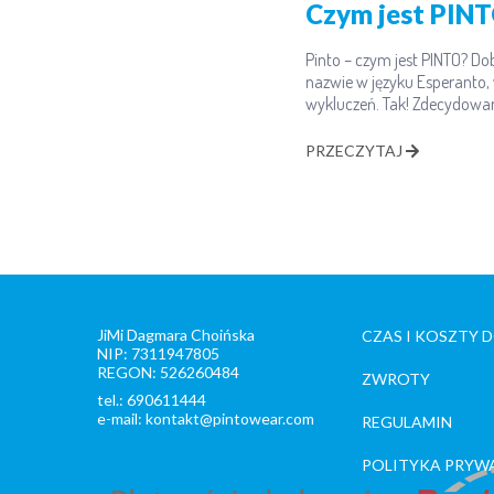
Czym jest PIN
Pinto – czym jest PINTO? D
nazwie w języku Esperanto, 
wykluczeń. Tak! Zdecydowan
PRZECZYTAJ
JiMi Dagmara Choińska
CZAS I KOSZTY 
NIP: 7311947805
REGON: 526260484
ZWROTY
tel.: 690611444
e-mail: kontakt@pintowear.com
REGULAMIN
POLITYKA PRYW