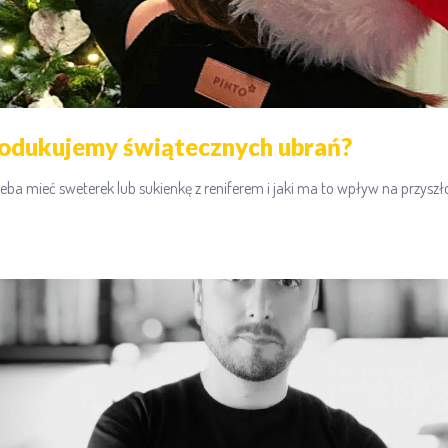
rodukujemy świątecznych ubrań?
zeba mieć sweterek lub sukienkę z reniferem i jaki ma to wpływ na przyszł