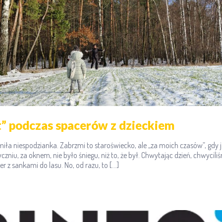
” podczas spacerów z dzieckiem
 miła niespodzianka. Zabrzmi to staroświecko, ale „za moich czasów”, gdy 
czniu, za oknem, nie było śniegu, niż to, że był. Chwytając dzień, chwyciliś
r z sankami do lasu. No, od razu, to […]