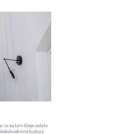
 co się tam dzieje zadała
akiekolwiek inne budowy