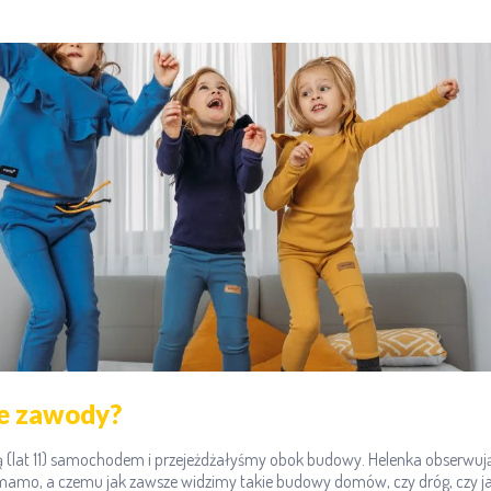
e zawody?
ą (lat 11) samochodem i przejeżdżałyśmy obok budowy. Helenka obserwując
mamo, a czemu jak zawsze widzimy takie budowy domów, czy dróg, czy j