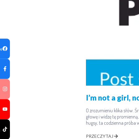
ge
I’m not a girl,
O zrozumieniu klika słów. Ś
głowę i widzę tę promienną,
hugsy, ta codzienna próba
k
PRZECZYTAJ