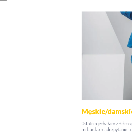
Męskie/damski
Ostatnio jechałam z Helenk
mi bardzo mądre pytanie: „