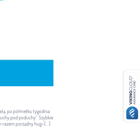
żałą, po półmetku tygodnia
luchy pod poduchy”. Szybkie
 razem porządny hug i […]