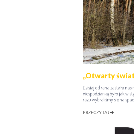
„Otwarty świat
Dzisiaj od rana zastała nas
niespodzianką było jak w sty
razu wybraliśmy się na space
PRZECZYTAJ