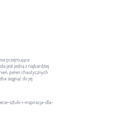
nie przejmujące
a jest jedną z najbardziej
mnień, pełen chaotycznych
ba sięgnąć do jej
ie-sztuki-i-inspiracja-dla-