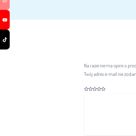
k
Na razie nie ma opinii o pro
Twój adres e-mail nie zosta