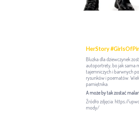
HerStory #GirlsOfPi
Bluzka dla dziewczynek zos
autoportrety, bo jak sama mó
tajemniczych i barwnych po
rysunków i poematów. Wielu 
pamiętnika.
A może by tak zostać malar
Źródło zdjęcia: https://up
mody/