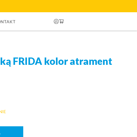
ONTAKT
nką FRIDA kolor atrament
NIE
A