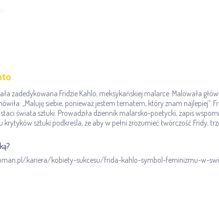
nto
tała zadedykowana Fridzie Kahlo, meksykańskiej malarce. Malowała głów
wiła: „Maluję siebie, ponieważ jestem tematem, który znam najlepiej”. Frid
staci świata sztuki. Prowadziła dziennik malarsko-poetycki, zapis wspo
krytyków sztuki podkreśla, że aby w pełni zrozumieć twórczość Fridy, trze
ką?
woman.pl/kariera/kobiety-sukcesu/frida-kahlo-symbol-feminizmu-w-swiec