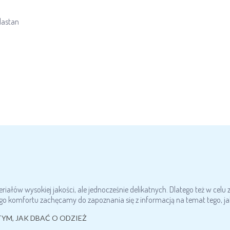
lastan
ałów wysokiej jakości, ale jednocześnie delikatnych. Dlatego też w celu 
go komfortu zachęcamy do zapoznania się z informacją na temat tego, jak
TYM, JAK DBAĆ O ODZIEŻ