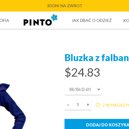
30 DNI NA ZWROT
OFIA
JAK DBAĆ O ODZIEŻ
K
Bluzka z falba
$
24.83
Ilość
2 W MAGAZY
DODAJ DO KOSZYK