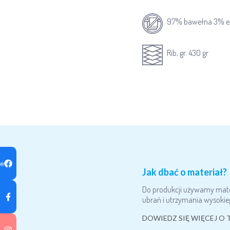
97% bawełna 3% e
Rib, gr. 430 gr
ge
Jak dbać o materiał?
Do produkcji używamy materi
ubrań i utrzymania wysokie
DOWIEDZ SIĘ WIĘCEJ O 