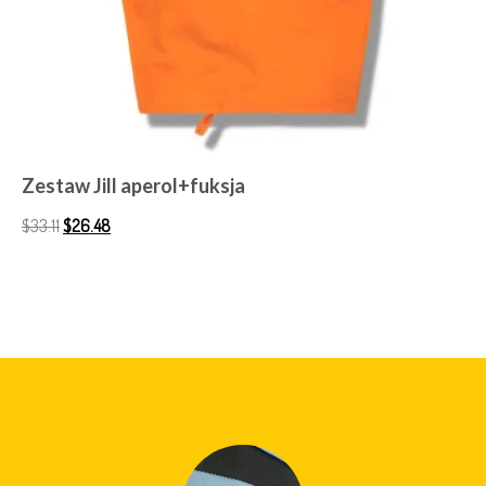
Zestaw Jill aperol+fuksja
$
33.11
$
26.48