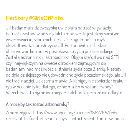
HerStory #GirlsOfPinto
Jill będąc małą dziewczynką uwielbiała patrzeć w gwiazdy.
Patrzeć i zastanawiać się „Jak to możliwe, że jesteśmy sami we
wszechświecie, skoro niebo jest takie ogromne”. Ta myśl
ukształtowała dorosłe życie Jill. Postanowiła, że będzie
obserwować kosmos w poszukiwaniu życia pozaziemskiego.
Została astronomką i astrobiolożką. Objęła szefostwo nad SETI,
czyli największym na świecie ośrodkiem zajmującym się
badaniami nad możliwością istnienia życia poza Ziemią. Niestety
do dnia dzisiejszego nie udowodniono życia pozaziemskiego, ale Jill
nie traci nadziei. Jak sama mawia „Nikt nigdy nie stwierdził braku
ryb w oceanie tylko dlatego, że nie ma ich w szklance wody”.
Wszechświat to ogromne miejsce i tak bardzo jeszcze nie odkryte.
.
A może by tak zostać astronomką?
Źródło zdjęcia: https://www.kqed.org/science/1857795/feds-
reluctant-to-fund-et-search-says-contact-scientist-in-new-book