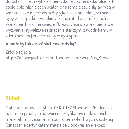
dorosłych, niech szybko zmieni zdanie. Sky na deskorolce radzi
sobie lepiej niż niejeden skater, a na rampie czuje się jak ryba w
wodzie. Jako najmłodsza Brytyjka w historii, zdobyła medal
igrzysk olimpijskich w Tokio. Jest najmłodszą profesjonalną
skateboardzistką na świecie. Dziewczynka stawia sobie nowe
wyzwania i rywalizuje ze znacznie starszymi zawodnikami, w
zdominowanej przez mężczyzn dyscyplinie.
A może by tak zostać skateboardzistką?
Źródło zdjęcia:
https://dancingwiththestars.fandom.com/wiki/Sky_Brown
Skład
Materiał posiada certyfikat OEKO-TEX Standard 100. Jeden z
najbardziej znanych na świecie certyfikatów nadawanych
materiałom przebadanym pod kątem szkodliwych substancji.
Oznaczenie certyfikatem ma na celu podkreślenie jakości