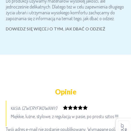
Do produkcji używamy materiałów wysokiej jakości, ale
jednocześnie delikatnych. Dlatego też w celu zapewnienia długiego
życia ubrań i utrzymania wysokiego komfortu zachęcamy do
zapoznania się z informacją na temat tego, jak dbać o odzież.
DOWIEDZ SIĘ WIĘCEJ O TYM, JAK DBAĆ O ODZIEŻ
Opinie
(ZWERYFIKOWANY)
KASIA
Oceniono
5
Miękkie, luźne, stylowe, z regulacją w pasie, po prostu sztos !!!!
na 5
Twój adres e-mail nie zostanie opublikowany.
Wymagane pola są