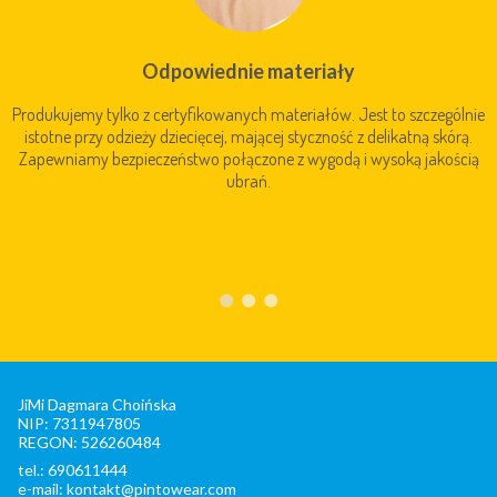
Odpowiednie materiały
Produkujemy tylko z certyfikowanych materiałów. Jest to szczególnie
istotne przy odzieży dziecięcej, mającej styczność z delikatną skórą.
Zapewniamy bezpieczeństwo połączone z wygodą i wysoką jakością
ubrań.
JiMi Dagmara Choińska
NIP: 7311947805
REGON: 526260484
tel.: 690611444
e-mail: kontakt@pintowear.com