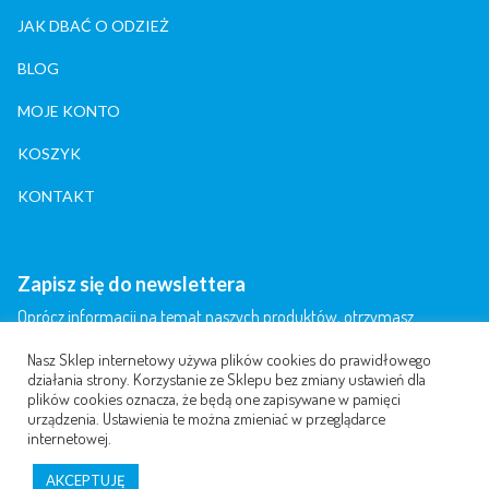
JAK DBAĆ O ODZIEŻ
BLOG
MOJE KONTO
KOSZYK
KONTAKT
Zapisz się do newslettera
Oprócz informacji na temat naszych produktów, otrzymasz
informację na temat artykułów, publikowanych przez nas i naszych
partnerów.
Nasz Sklep internetowy używa plików cookies do prawidłowego
działania strony. Korzystanie ze Sklepu bez zmiany ustawień dla
plików cookies oznacza, że będą one zapisywane w pamięci
urządzenia. Ustawienia te można zmieniać w przeglądarce
internetowej.
AKCEPTUJĘ