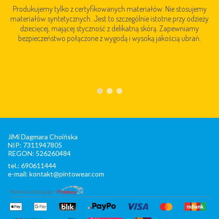
Produkujemy tylko z certyfikowanych materiałów. Nie stosujemy
materiałów syntetycznych. Jest to szczególnie istotne przy odzieży
dziecięcej, mającej styczność z delikatną skórą. Zapewniamy
bezpieczeństwo połączone z wygodą i wysoką jakością ubrań.
JiMi Dagmara Choińska
NIP: 7311947805
REGON: 526260484
tel.: 690611444
e-mail: kontakt@pintowear.com