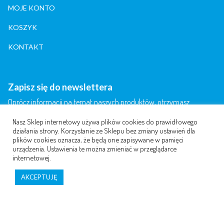
MOJE KONTO
KOSZYK
KONTAKT
Zapisz się do newslettera
Oprócz informacji na temat naszych produktów, otrzymasz
informację na temat artykułów, publikowanych przez nas i naszych
Nasz Sklep internetowy używa plików cookies do prawidłowego
partnerów.
działania strony. Korzystanie ze Sklepu bez zmiany ustawień dla
plików cookies oznacza, że będą one zapisywane w pamięci
urządzenia. Ustawienia te można zmieniać w przeglądarce
internetowej.
AKCEPTUJĘ
Akceptuję Regulamin i Warunki newslettera