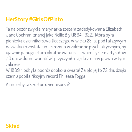
HerStory #GirlsOfPinto
Ta na pozór zwykła marynarka została zadedykowana Elizabeth
Jane Cochran, znanej jako Nellie Bly (1864–1922), która była
pionierką dziennikarstwa śledczego. W wieku 23 lat pod fałszywym
nazwiskiem została umieszczona w zakładzie psychiatrycznym, by
ujawnić panujące tam okrutne warunki – swoim cyklem artykułów
„10 dni w domu wariatów” przyczyniła się do zmiany prawa w tym
zakresie.
W 1889 r. odbyła podróż dookoła świata! Zajęło jej to 72 dni, dzięki
czemu pobiła fikcyjny rekord Phileasa Fogga.
A może by tak zostać dziennikarką?
Skład