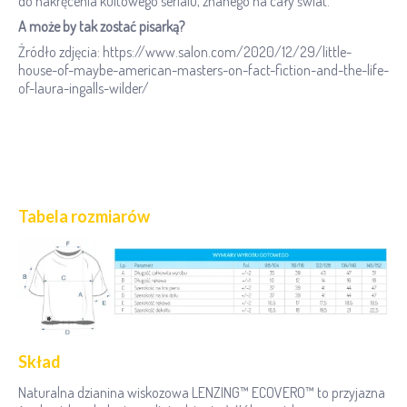
do nakręcenia kultowego serialu, znanego na cały świat.
A może by tak zostać pisarką?
Źródło zdjęcia: https://www.salon.com/2020/12/29/little-
house-of-maybe-american-masters-on-fact-fiction-and-the-life-
of-laura-ingalls-wilder/
Tabela rozmiarów
Skład
Naturalna dzianina wiskozowa LENZING™ ECOVERO™ to przyjazna