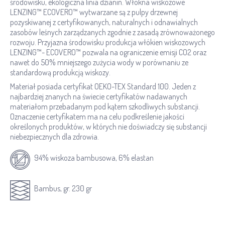
środowisku, ekologiczna linia dzianin. Włókna wiskozowe
LENZING™ ECOVERO™ wytwarzane są z pulpy drzewnej
pozyskiwanej z certyfikowanych, naturalnych i odnawialnych
zasobów leśnych zarządzanych zgodnie z zasadą zrównoważonego
rozwoju. Przyjazna środowisku produkcja włókien wiskozowych
LENZING™- ECOVERO™ pozwala na ograniczenie emisji CO2 oraz
nawet do 50% mniejszego zużycia wody w porównaniu ze
standardową produkcją wiskozy.
Materiał posiada certyfikat OEKO-TEX Standard 100. Jeden z
najbardziej znanych na świecie certyfikatów nadawanych
materiałom przebadanym pod kątem szkodliwych substancji.
Oznaczenie certyfikatem ma na celu podkreślenie jakości
określonych produktów, w których nie doświadczy się substancji
niebezpiecznych dla zdrowia.
94% wiskoza bambusowa, 6% elastan
Bambus, gr. 230 gr