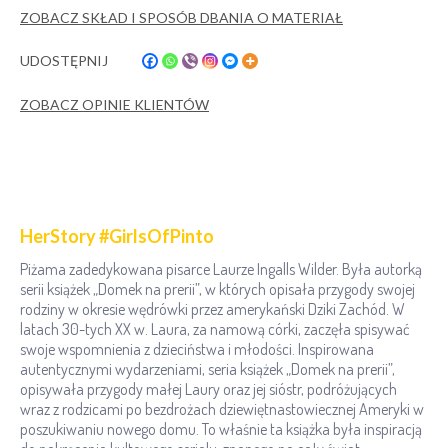
ZOBACZ SKŁAD I SPOSÓB DBANIA O MATERIAŁ
UDOSTĘPNIJ
ZOBACZ OPINIE KLIENTÓW
HerStory #GirlsOfPinto
Piżama zadedykowana pisarce Laurze Ingalls Wilder. Była autorką
serii książek „Domek na prerii”, w których opisała przygody swojej
rodziny w okresie wędrówki przez amerykański Dziki Zachód. W
latach 30-tych XX w. Laura, za namową córki, zaczęła spisywać
swoje wspomnienia z dzieciństwa i młodości. Inspirowana
autentycznymi wydarzeniami, seria książek „Domek na prerii”,
opisywała przygody małej Laury oraz jej sióstr, podróżujących
wraz z rodzicami po bezdrożach dziewiętnastowiecznej Ameryki w
poszukiwaniu nowego domu. To właśnie ta książka była inspiracją