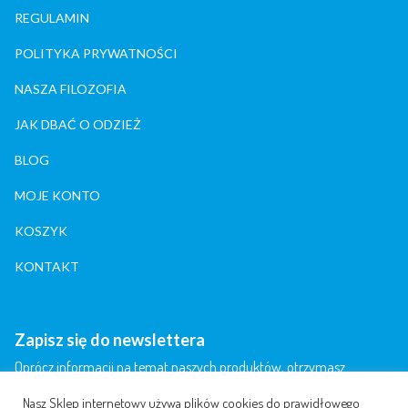
REGULAMIN
POLITYKA PRYWATNOŚCI
NASZA FILOZOFIA
JAK DBAĆ O ODZIEŻ
BLOG
MOJE KONTO
KOSZYK
KONTAKT
Zapisz się do newslettera
Oprócz informacji na temat naszych produktów, otrzymasz
informację na temat artykułów, publikowanych przez nas i naszych
Nasz Sklep internetowy używa plików cookies do prawidłowego
partnerów.