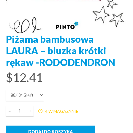
Piżama bambusowa
LAURA – bluzka krótki
rękaw -RODODENDRON
$
12.41
Ilość
4 W MAGAZYNIE
DODAJ DO KOSZYKA