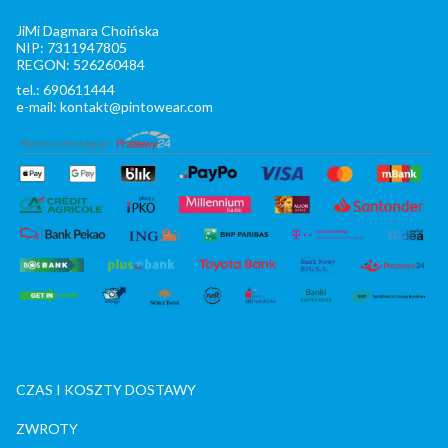
JiMi Dagmara Choińska
NIP: 7311947805
REGON: 526260484
tel.: 690611444
e-mail: kontakt@pintowear.com
CZAS I KOSZTY DOSTAWY
ZWROTY