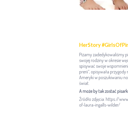
HerStory #GirlsOfPi
Piżamy zadedykowaliśmy pisa
swojej rodziny w okresie wę
spisywać swoje wspomnienia
prerii”, opisywała przygody
Ameryki w poszukiwaniu now
świat.
A może by tak zostać pisark
Źródło zdjęcia: https://w
of-laura-ingalls-wilder/