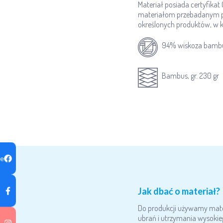
Materiał posiada certyfika
materiałom przebadanym pod
określonych produktów, w kt
94% wiskoza bambu
Bambus, gr. 230 gr
ge
Jak dbać o materiał?
Do produkcji używamy materi
ubrań i utrzymania wysokie