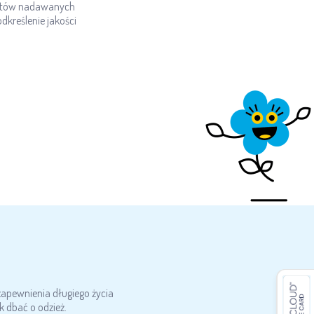
ikatów nadawanych
kreślenie jakości
zapewnienia długiego życia
 dbać o odzież.