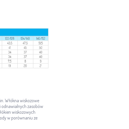
nin. Włókna wiskozowe
 i odnawialnych zasobów
włókien wiskozowych
wody w porównaniu ze