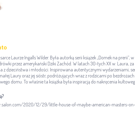
nto
rce Laurze Ingalls Wilder. Była autorką serii książek „Domek na prerii”, 
drówki przez amerykański Dziki Zachód. W latach 30-tych XX w. Laura, z
 z dzieciństwa i młodości. Inspirowana autentycznymi wydarzeniami, se
 małej Laury oraz jej sióstr, podróżujących wraz z rodzicami po bezdrożac
ego domu. To właśnie ta książka była inspiracją do nakręcenia kultowego
ą?
ww.salon.com/2020/12/29/little-house-of-maybe-american-masters-on-fa