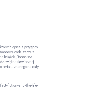
w których opisała przygody
a namową córki, zaczęła
ria książek „Domek na
h dziewiętnastowiecznej
 serialu, znanego na cały
ct-fiction-and-the-life-