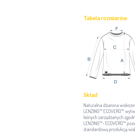
Tabela rozmiarów
Skład
Naturalna dzianina wiskozo
LENZING™ ECOVERO™ wytwarz
leśnych zarządzanych zgod
LENZING™- ECOVERO™ pozwal
standardową produkcją wis