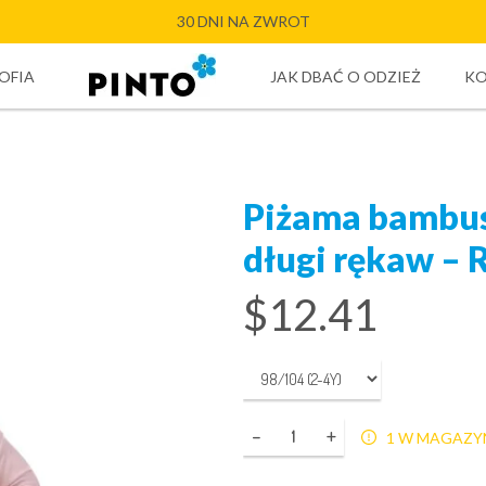
30 DNI NA ZWROT
OFIA
JAK DBAĆ O ODZIEŻ
K
Piżama bambu
długi rękaw –
$
12.41
Ilość
1 W MAGAZY