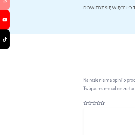
DOWIEDZ SIĘ WIĘCEJ O 
k
Na razie nie ma opinii o pro
Twój adres e-mail nie zosta