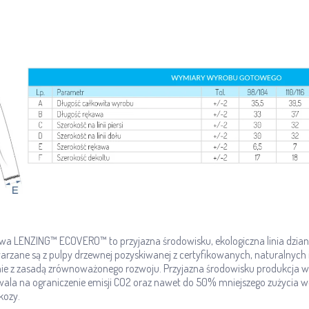
wa LENZING™ ECOVERO™ to przyjazna środowisku, ekologiczna linia dzia
ane są z pulpy drzewnej pozyskiwanej z certyfikowanych, naturalnych
nie z zasadą zrównoważonego rozwoju. Przyjazna środowisku produkcja 
a na ograniczenie emisji CO2 oraz nawet do 50% mniejszego zużycia 
kozy.