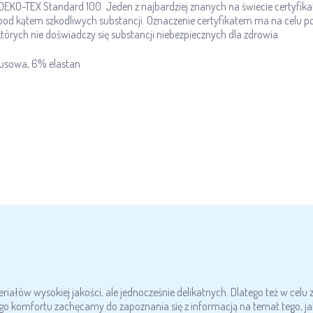
t OEKO-TEX Standard 100. Jeden z najbardziej znanych na świecie certyf
 kątem szkodliwych substancji. Oznaczenie certyfikatem ma na celu pod
órych nie doświadczy się substancji niebezpiecznych dla zdrowia.
sowa, 6% elastan
ałów wysokiej jakości, ale jednocześnie delikatnych. Dlatego też w celu 
go komfortu zachęcamy do zapoznania się z informacją na temat tego, jak