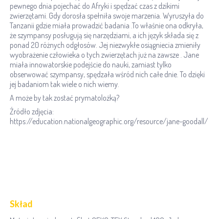
pewnego dnia pojechać do Afryki i spędzać czas z dzikimi
zwierzętami. Gdy dorosła spełniła swoje marzenia. Wyruszyła do
Tanzanii gdzie miała prowadzić badania .To właśnie ona odkryła,
że szympansy posługują się narzędziami, a ich język składa się z
ponad 20 różnych odgłosów. Jej niezwykłe osiągniecia zmieniły
wyobrażenie człowieka o tych zwierzętach już na zawsze . Jane
miała innowatorskie podejście do nauki, zamiast tylko
obserwować szympansy, spędzała wśród nich całe dnie. To dzięki
jej badaniom tak wiele o nich wiemy.
A może by tak zostać prymatolożką?
Źródło zdjęcia:
https://education.nationalgeographic.org/resource/jane-goodall/
Skład