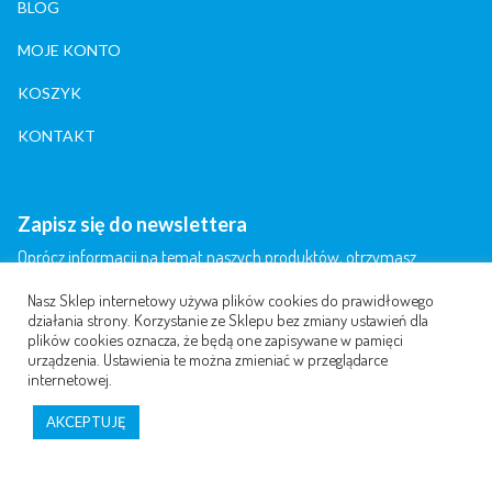
BLOG
MOJE KONTO
KOSZYK
KONTAKT
Zapisz się do newslettera
Oprócz informacji na temat naszych produktów, otrzymasz
informację na temat artykułów, publikowanych przez nas i naszych
Nasz Sklep internetowy używa plików cookies do prawidłowego
partnerów.
działania strony. Korzystanie ze Sklepu bez zmiany ustawień dla
plików cookies oznacza, że będą one zapisywane w pamięci
urządzenia. Ustawienia te można zmieniać w przeglądarce
internetowej.
AKCEPTUJĘ
Akceptuję Regulamin i Warunki newslettera