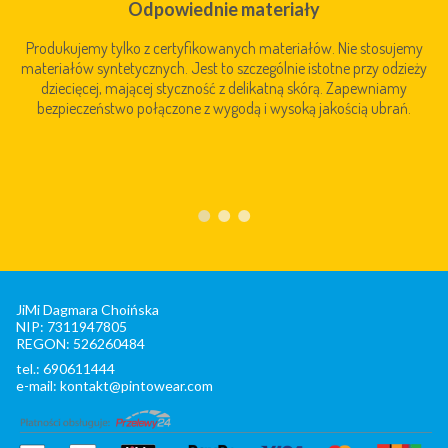
Odpowiednie materiały
Produkujemy tylko z certyfikowanych materiałów. Nie stosujemy
materiałów syntetycznych. Jest to szczególnie istotne przy odzieży
dziecięcej, mającej styczność z delikatną skórą. Zapewniamy
bezpieczeństwo połączone z wygodą i wysoką jakością ubrań.
JiMi Dagmara Choińska
NIP: 7311947805
REGON: 526260484
tel.: 690611444
e-mail: kontakt@pintowear.com