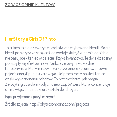
ZOBACZ OPINIE KLIENTÓW
HerStory #GirlsOfPinto
Ta sukienka dla dziewczynek została zadedykowana Merritt Moore.
Merrit połączyła ze sobą coś, co wydaje się być zupełnie do siebie
nie pasujące – taniec w balecie i fizykę kwantową. Te dwie dziedziny
połączyły się efektownie w Punkcie zerowym – układzie
tanecznym, w którym rozwinęła zaczerpnięte z teorii kwantowej
pojęcie energii punktu zerowego. Jej praca łączy naukę i taniec
dzięki wykorzystaniu robotów. To przecież brzmi jak magia!
Założyła grupę dla młodych dziewcząt SAsters, która koncentruje
się na włączaniu nauki oraz sztuki do ich życia.
Łącz przyjemne z pożytecznym!
Źródło zdjęcia: http://physicsonpointe.com/projects