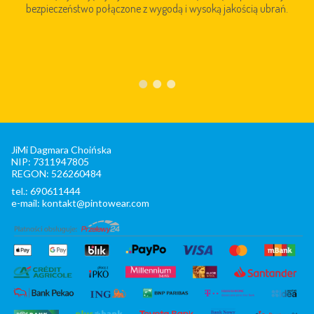
bezpieczeństwo połączone z wygodą i wysoką jakością ubrań.
JiMi Dagmara Choińska
NIP: 7311947805
REGON: 526260484
tel.: 690611444
e-mail: kontakt@pintowear.com