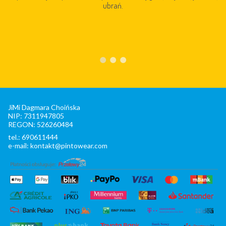
ubrań.
JiMi Dagmara Choińska
NIP: 7311947805
REGON: 526260484
tel.: 690611444
e-mail: kontakt@pintowear.com