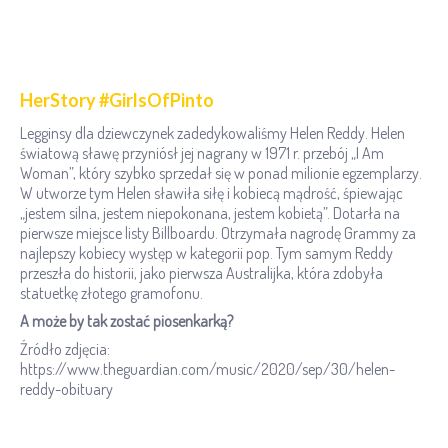
HerStory #GirlsOfPinto
Legginsy dla dziewczynek zadedykowaliśmy Helen Reddy. Helen
światową sławę przyniósł jej nagrany w 1971 r. przebój „I Am
Woman”, który szybko sprzedał się w ponad milionie egzemplarzy.
W utworze tym Helen sławiła siłę i kobiecą mądrość, śpiewając
„jestem silna, jestem niepokonana, jestem kobietą”. Dotarła na
pierwsze miejsce listy Billboardu. Otrzymała nagrodę Grammy za
najlepszy kobiecy występ w kategorii pop. Tym samym Reddy
przeszła do historii, jako pierwsza Australijka, która zdobyła
statuetkę złotego gramofonu.
A może by tak zostać piosenkarką?
Źródło zdjęcia:
https://www.theguardian.com/music/2020/sep/30/helen-
reddy-obituary