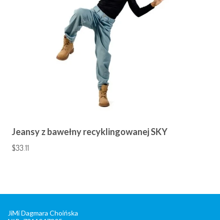
Jeansy z bawełny recyklingowanej SKY
$
33.11
JiMi Dagmara Choińska